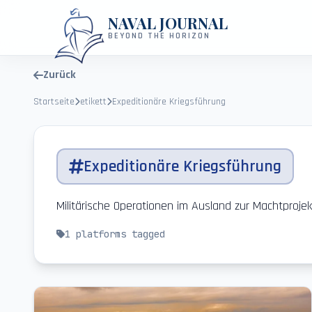
NAVAL JOURNAL
BEYOND THE HORIZON
Zurück
Startseite
etikett
Expeditionäre Kriegsführung
Expeditionäre Kriegsführung
Militärische Operationen im Ausland zur Machtproj
1
platforms tagged