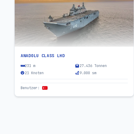
ANADOLU CLASS LHD
231 m
27.436 Tonnen
21 Knoten
9.000 sm
Benutzer
: