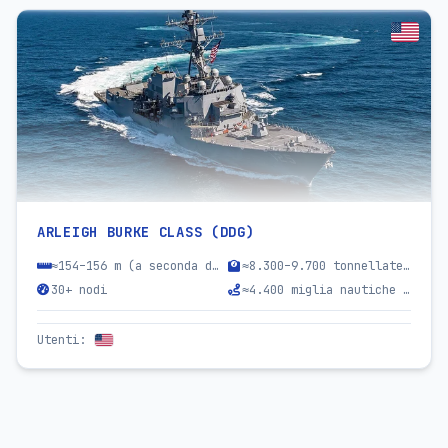
ARLEIGH BURKE CLASS (DDG)
≈154–156 m (a seconda della variante)
≈8.300–9.700 tonnellate (a pieno carico)
30+ nodi
≈4.400 miglia nautiche a 20 nodi
Utenti
: