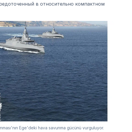
редоточенный в относительно компактном
onanması'nın Ege'deki hava savunma gücünü vurguluyor.