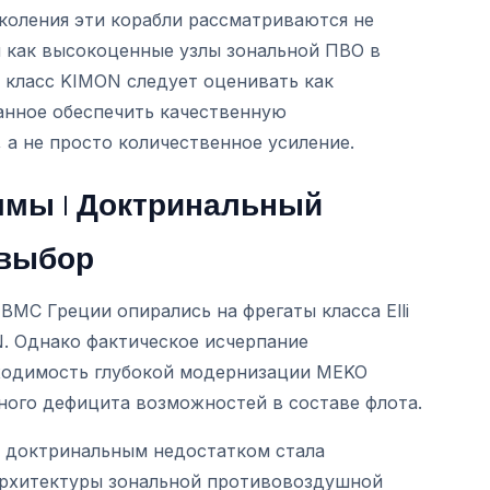
коления эти корабли рассматриваются не
и как высокоценные узлы зональной ПВО в
е класс KIMON следует оценивать как
анное обеспечить качественную
а не просто количественное усиление.
ммы | Доктринальный
 выбор
МС Греции опирались на фрегаты класса Elli
N. Однако фактическое исчерпание
обходимость глубокой модернизации MEKO
ного дефицита возможностей в составе флота.
м доктринальным недостатком стала
архитектуры зональной противовоздушной