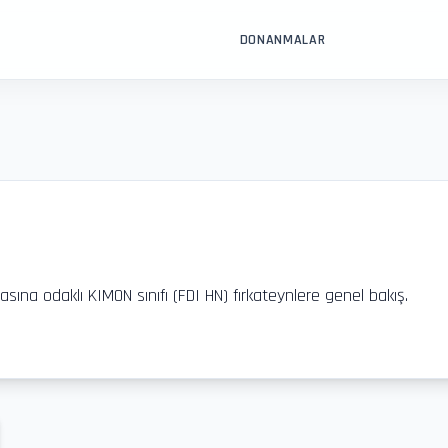
DONANMALAR
ına odaklı KIMON sınıfı (FDI HN) fırkateynlere genel bakış.