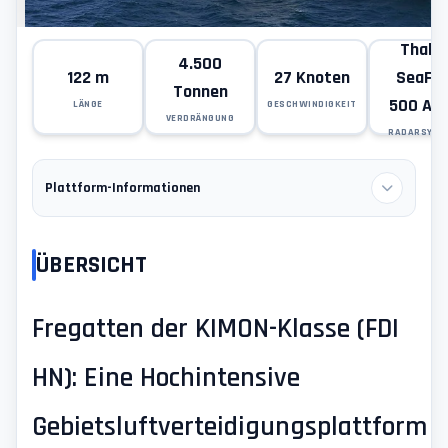
Thale
4.500
122 m
27 Knoten
SeaFir
Tonnen
500 AE
LÄNGE
GESCHWINDIGKEIT
VERDRÄNGUNG
RADARSYST
Plattform-Informationen
ÜBERSICHT
Fregatten der KIMON-Klasse (FDI
HN): Eine Hochintensive
Gebietsluftverteidigungsplattform