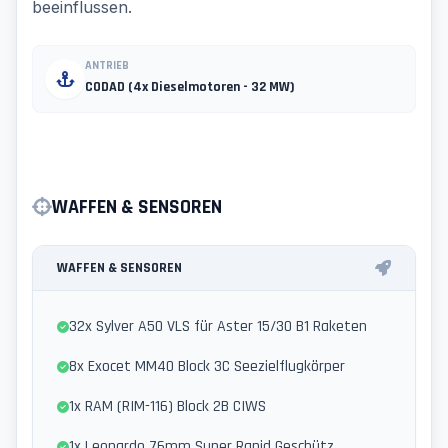
beeinflussen.
ANTRIEB
CODAD (4x Dieselmotoren - 32 MW)
WAFFEN & SENSOREN
WAFFEN & SENSOREN
32x Sylver A50 VLS für Aster 15/30 B1 Raketen
8x Exocet MM40 Block 3C Seezielflugkörper
1x RAM (RIM-116) Block 2B CIWS
1x Leonardo 76mm Super Rapid Geschütz