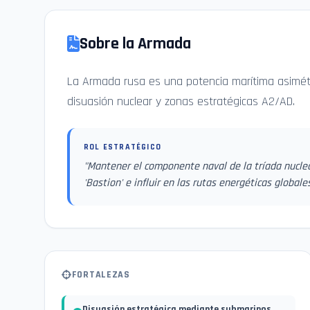
Sobre la Armada
La Armada rusa es una potencia marítima asimétri
disuasión nuclear y zonas estratégicas A2/AD.
ROL ESTRATÉGICO
"
Mantener el componente naval de la tríada nuclea
'Bastion' e influir en las rutas energéticas globales
FORTALEZAS
Disuasión estratégica mediante submarinos