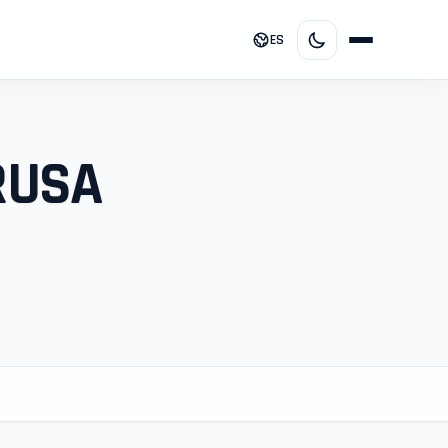
ES
RUSA