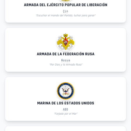
ARMADA DEL EJÉRCITO POPULAR DE LIBERACIÓN
Çin
"
Escuchar el mando del Partido, luchar para ganar
"
ARMADA DE LA FEDERACIÓN RUSA
Rusya
"
Por Dios y la Armada Rusa
"
MARINA DE LOS ESTADOS UNIDOS
ABD
"
Forjado por el Mar
"