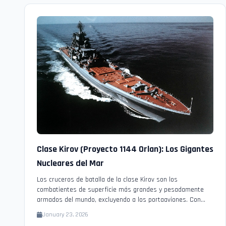
Clase Kirov (Proyecto 1144 Orlan): Los Gigantes
Nucleares del Mar
Los cruceros de batalla de la clase Kirov son los
combatientes de superficie más grandes y pesadamente
armados del mundo, excluyendo a los portaaviones. Con
propulsión nuclear y un arsenal masivo, fueron diseñados
January 23, 2026
como la respuesta definitiva a los portaaviones de EE. UU.