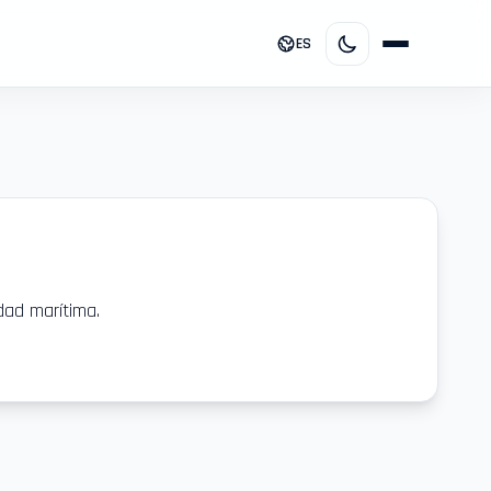
ES
dad marítima.