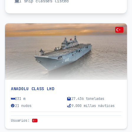
1
ship classes listed
ANADOLU CLASS LHD
231 m
27.436 toneladas
21 nudos
9.000 millas náuticas
Usuarios
: