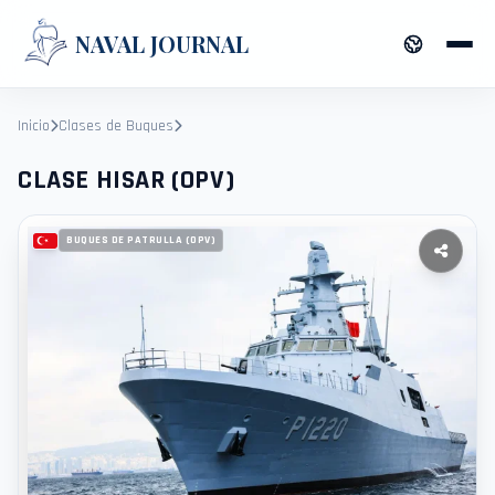
NAVAL JOURNAL
Inicio
Clases de Buques
CLASE HISAR (OPV)
CLASE HISAR (OPV)
BUQUES DE PATRULLA (OPV)